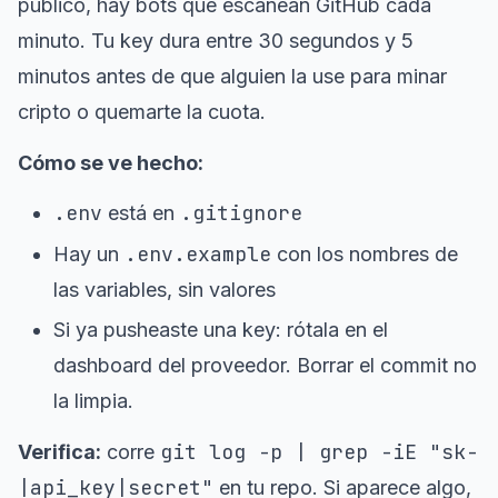
público, hay bots que escanean GitHub cada
minuto. Tu key dura entre 30 segundos y 5
minutos antes de que alguien la use para minar
cripto o quemarte la cuota.
Cómo se ve hecho:
.env
.gitignore
está en
.env.example
Hay un
con los nombres de
las variables, sin valores
Si ya pusheaste una key: rótala en el
dashboard del proveedor. Borrar el commit no
la limpia.
git log -p | grep -iE "sk-
Verifica:
corre
|api_key|secret"
en tu repo. Si aparece algo,