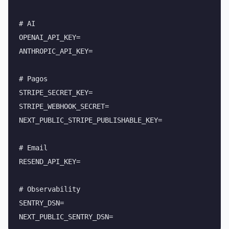
# AI

OPENAI_API_KEY=

ANTHROPIC_API_KEY=

# Pagos

STRIPE_SECRET_KEY=

STRIPE_WEBHOOK_SECRET=

NEXT_PUBLIC_STRIPE_PUBLISHABLE_KEY=

# Email

RESEND_API_KEY=

# Observability

SENTRY_DSN=
